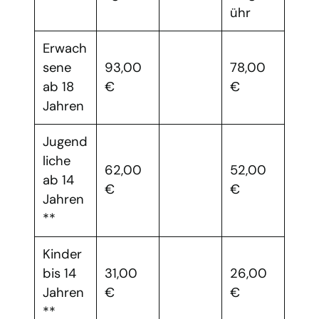
ühr
Erwach
sene
93,00
78,00
ab 18
€
€
Jahren
Jugend
liche
62,00
52,00
ab 14
€
€
Jahren
**
Kinder
bis 14
31,00
26,00
Jahren
€
€
**